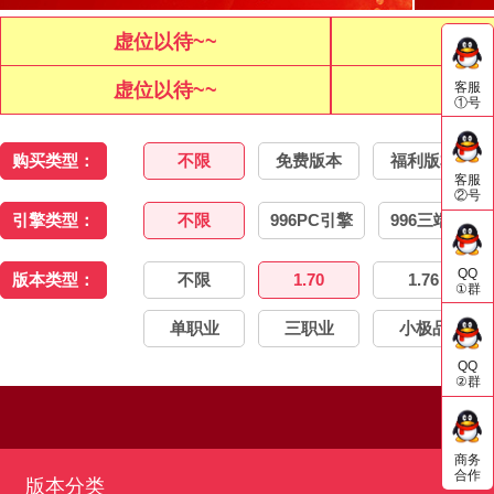
虚位以待~~
虚位
客服
虚位以待~~
虚位
①号
购买类型：
不限
免费版本
福利版本
客服
②号
引擎类型：
不限
996PC引擎
996三端引擎
QQ
版本类型：
不限
1.70
1.76
①群
单职业
三职业
小极品
QQ
②群
商务
合作
版本分类