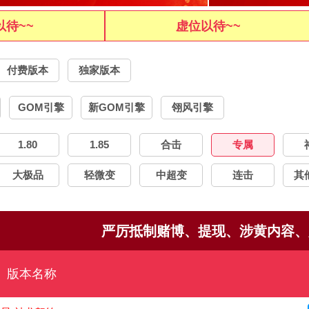
以待~~
虚位以待~~
付费版本
独家版本
GOM引擎
新GOM引擎
翎风引擎
1.80
1.85
合击
专属
大极品
轻微变
中超变
连击
其
严厉抵制赌博、提现、涉黄内容、所有版
版本名称