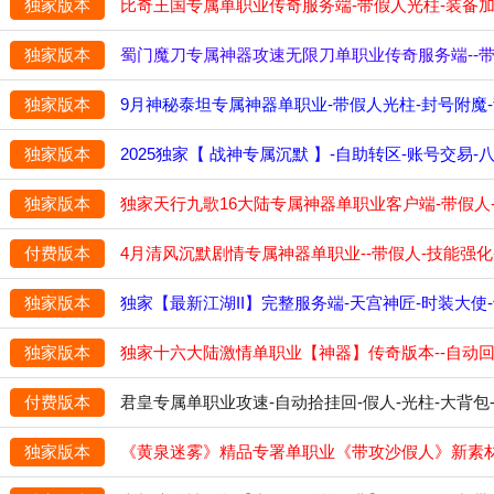
独家版本
比奇王国专属单职业传奇服务端-带假人光柱-装备加
独家版本
蜀门魔刀专属神器攻速无限刀单职业传奇服务端--带光
独家版本
9月神秘泰坦专属神器单职业-带假人光柱-封号附魔-背
独家版本
2025独家【 战神专属沉默 】-自助转区-账号交易-
独家版本
独家天行九歌16大陆专属神器单职业客户端-带假人--
付费版本
4月清风沉默剧情专属神器单职业--带假人-技能强化
独家版本
独家【最新江湖II】完整服务端-天宫神匠-时装大使
独家版本
独家十六大陆激情单职业【神器】传奇版本--自动回收
付费版本
君皇专属单职业攻速-自动拾挂回-假人-光柱-大背包-
独家版本
《黄泉迷雾》精品专署单职业《带攻沙假人》新素材UI-
端】