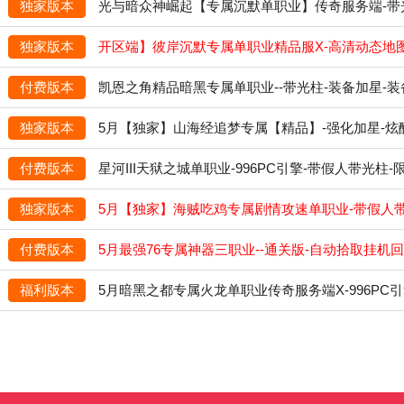
独家版本
光与暗众神崛起【专属沉默单职业】传奇服务端-带光柱
独家版本
开区端】彼岸沉默专属单职业精品服X-高清动态地图-
付费版本
凯恩之角精品暗黑专属单职业--带光柱-装备加星-装
独家版本
5月【独家】山海经追梦专属【精品】-强化加星-炫酷
付费版本
星河III天狱之城单职业-996PC引擎-带假人带光柱
独家版本
5月【独家】海贼吃鸡专属剧情攻速单职业-带假人带光
付费版本
5月最强76专属神器三职业--通关版-自动拾取挂机回收
福利版本
5月暗黑之都专属火龙单职业传奇服务端X-996PC