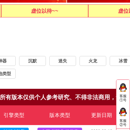
虚位以待~~
虚位
神器
沉默
迷失
火龙
冰雪
他类型
本仅供个人参考研究、不得非法商用，请下载24小
客服
①号
引擎类型
版本类型
更新日期
游戏
客服
②号