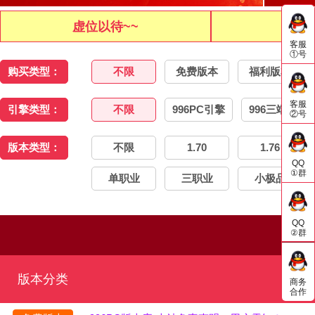
虚位以待~~
虚位
客服
①号
购买类型：
不限
免费版本
福利版本
客服
引擎类型：
不限
996PC引擎
996三端引擎
②号
版本类型：
不限
1.70
1.76
QQ
①群
单职业
三职业
小极品
QQ
②群
版本分类
商务
合作