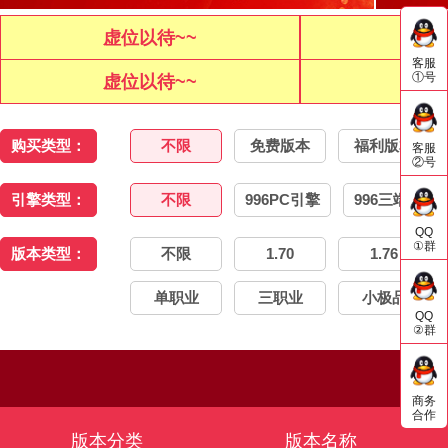
虚位以待~~
虚位
客服
①号
虚位以待~~
虚位
购买类型：
不限
免费版本
福利版本
客服
②号
引擎类型：
不限
996PC引擎
996三端引擎
QQ
①群
版本类型：
不限
1.70
1.76
单职业
三职业
小极品
QQ
②群
商务
合作
版本分类
版本名称