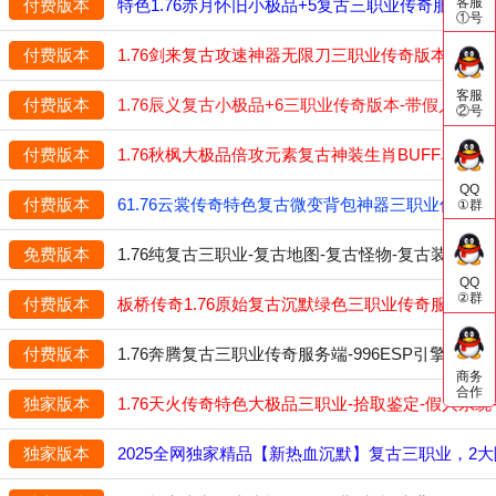
客服
付费版本
特色1.76赤月怀旧小极品+5复古三职业传奇服务端--9
①号
付费版本
1.76剑来复古攻速神器无限刀三职业传奇版本-【Z】
客服
付费版本
1.76辰义复古小极品+6三职业传奇版本-带假人-世界
②号
付费版本
1.76秋枫大极品倍攻元素复古神装生肖BUFF单职业
QQ
付费版本
61.76云裳传奇特色复古微变背包神器三职业传奇版
①群
免费版本
1.76纯复古三职业-复古地图-复古怪物-复古装备-
QQ
②群
付费版本
板桥传奇1.76原始复古沉默绿色三职业传奇服务端-
付费版本
1.76奔腾复古三职业传奇服务端-996ESP引擎-经
商务
合作
独家版本
1.76天火传奇特色大极品三职业-拾取鉴定-假人系统-
独家版本
2025全网独家精品【新热血沉默】复古三职业，2大