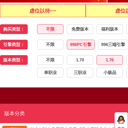
虚位以待~~
虚位
购买类型：
不限
免费版本
福利版本
引擎类型：
不限
996PC引擎
996三端引擎
版本类型：
不限
1.70
1.76
单职业
三职业
小极品
版本分类