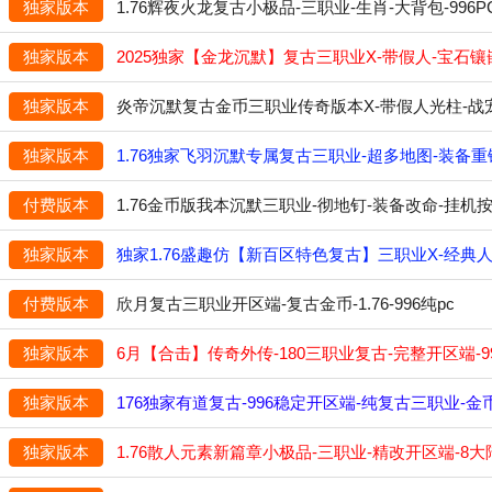
独家版本
1.76辉夜火龙复古小极品-三职业-生肖-大背包-996
独家版本
2025独家【金龙沉默】复古三职业X-带假人-宝石镶嵌
独家版本
炎帝沉默复古金币三职业传奇版本X-带假人光柱-战宠系
独家版本
1.76独家飞羽沉默专属复古三职业-超多地图-装备重
付费版本
1.76金币版我本沉默三职业-彻地钉-装备改命-挂机按
独家版本
独家1.76盛趣仿【新百区特色复古】三职业X-经典人
付费版本
欣月复古三职业开区端-复古金币-1.76-996纯pc
独家版本
6月【合击】传奇外传-180三职业复古-完整开区端-9
独家版本
176独家有道复古-996稳定开区端-纯复古三职业-金币-
独家版本
1.76散人元素新篇章小极品-三职业-精改开区端-8大陆