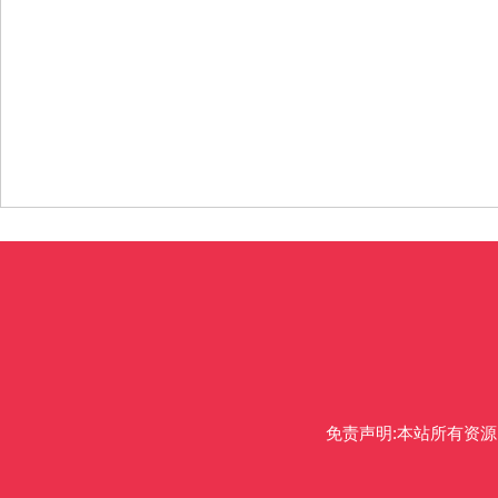
免责声明:本站所有资源