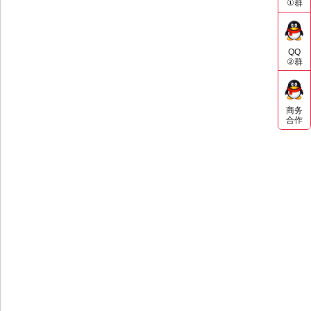
①群
版
QQ
②群
商务
合作