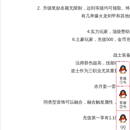
2. 升级奖励名额无限制，达到等级均可领取。终极
有几率爆火龙剑甲和其他终
4.实力玩家，顶级赞
6.土豪玩家，充值500，金
战士装备
法师群伤超高，技能CD短，
道士作为三职业尤其重要角色，
客服
①号
赤月套—雷霆套—
同类型首饰可以融合，融合触发属性，前期
客服
②号
充值第一享有1.1倍攻
QQ